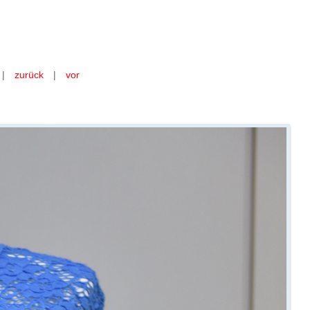
 hellblau
|
zurück
|
vor