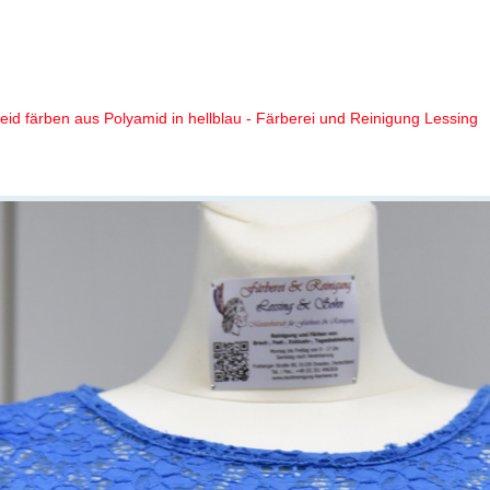
tkleid färben wir aus Polyamid in
leid färben aus Polyamid in hellblau - Färberei und Reinigung Lessing