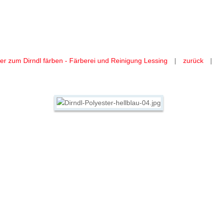
Dirndl färben
Dirndl-Polyester-hellblau-04.jpg
der zum Dirndl färben - Färberei und Reinigung Lessing
|
zurück
|