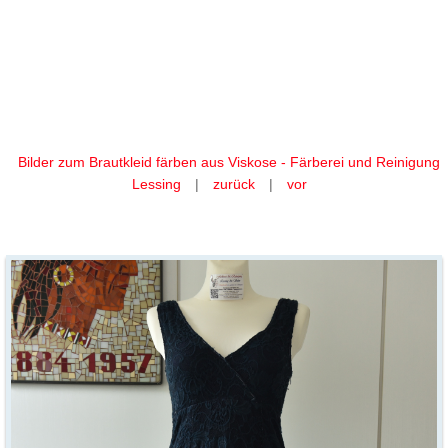
Ihr Brautkleid färben aus
Viskose in:
Brautkleid-Viskose-blau-06.jpg
Bilder zum Brautkleid färben aus Viskose - Färberei und Reinigung
Lessing
|
zurück
|
vor