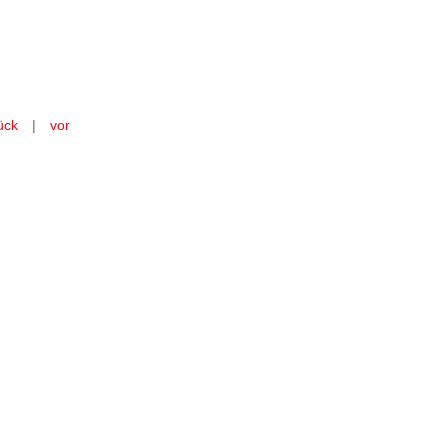
 in:
ück
|
vor