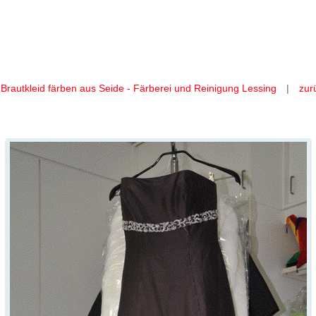
 Brautkleid färben wir aus Seide
Brautkleid-Seide-braun-02.jpg
 Brautkleid färben aus Seide - Färberei und Reinigung Lessing
|
zur