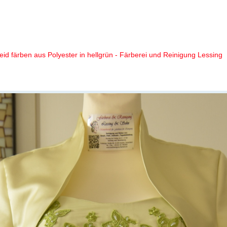
kleid färben wir aus Polyester i
eid färben aus Polyester in hellgrün - Färberei und Reinigung Lessing