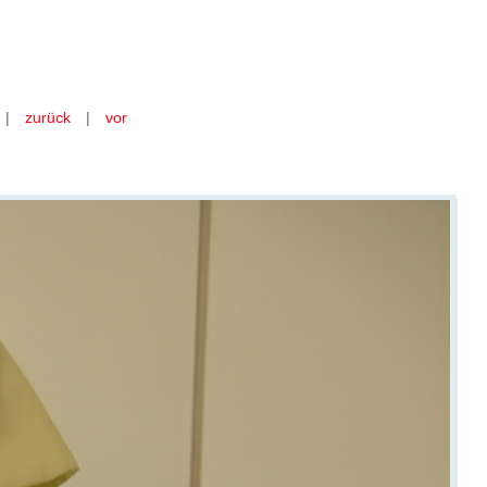
n hellgrün
|
zurück
|
vor